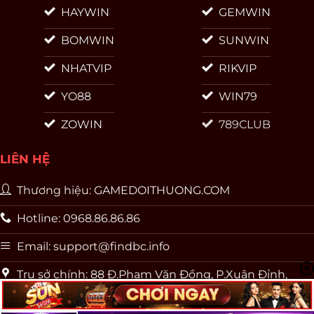
HAYWIN
GEMWIN
BOMWIN
SUNWIN
NHATVIP
RIKVIP
YO88
WIN79
ZOWIN
789CLUB
LIÊN HỆ
Thương hiệu: GAMEDOITHUONG.COM
Hotline: 0968.86.86.86
Email:
support@findbc.info
Trụ sở chính: 88 Đ.Phạm Văn Đồng, P.Xuân Đỉnh,
Q.Bắc Từ Liêm, Hà Nội