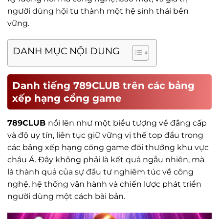
người dùng hội tụ thành một hệ sinh thái bền
vững.
DANH MỤC NỘI DUNG
Danh tiếng 789CLUB trên các bảng
xếp hạng cổng game
789CLUB
nổi lên như một biểu tượng về đẳng cấp
và độ uy tín, liên tục giữ vững vị thế top đầu trong
các bảng xếp hạng cổng game đổi thưởng khu vực
châu Á. Đây không phải là kết quả ngẫu nhiên, mà
là thành quả của sự đầu tư nghiêm túc về công
nghệ, hệ thống vận hành và chiến lược phát triển
người dùng một cách bài bản.