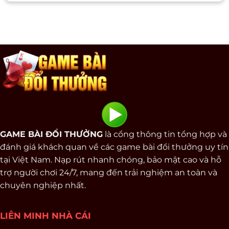
GAME BÀI ĐỔI THƯỞNG
là cổng thông tin tổng hợp và
đánh giá khách quan về các game bài đổi thưởng uy tín
tại Việt Nam. Nạp rút nhanh chóng, bảo mật cao và hỗ
trợ người chơi 24/7, mang đến trải nghiệm an toàn và
chuyên nghiệp nhất.
LIÊN MINH NHÀ CÁI