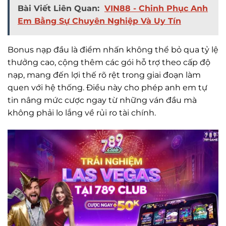
Bài Viết Liên Quan:
VIN88 - Chinh Phục Anh
Em Bằng Sự Chuyên Nghiệp Và Uy Tín
Bonus nạp đầu là điểm nhấn không thể bỏ qua tỷ lệ
thưởng cao, cộng thêm các gói hỗ trợ theo cấp độ
nạp, mang đến lợi thế rõ rệt trong giai đoạn làm
quen với hệ thống. Điều này cho phép anh em tự
tin nâng mức cược ngay từ những ván đầu mà
không phải lo lắng về rủi ro tài chính.