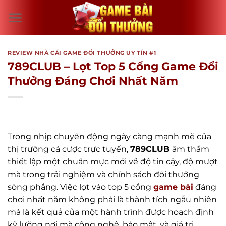
Bỏ
qua
nội
dung
REVIEW NHÀ CÁI GAME ĐỔI THƯỞNG UY TÍN #1
789CLUB – Lọt Top 5 Cổng Game Đổi
Thưởng Đáng Chơi Nhất Năm
Trong nhịp chuyển động ngày càng mạnh mẽ của
thị trường cá cược trực tuyến,
789CLUB
âm thầm
thiết lập một chuẩn mực mới về độ tin cậy, độ mượt
mà trong trải nghiệm và chính sách đổi thưởng
sòng phẳng. Việc lọt vào top 5 cổng
game bài
đáng
chơi nhất năm không phải là thành tích ngẫu nhiên
mà là kết quả của một hành trình được hoạch định
kỹ lưỡng nơi mà công nghệ, bảo mật, và giá trị