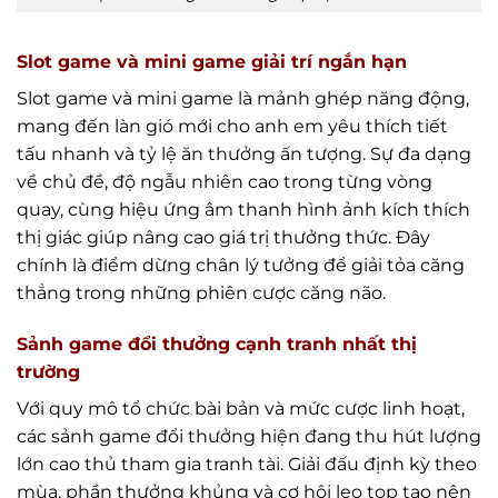
Slot game và mini game giải trí ngắn hạn
Slot game và mini game là mảnh ghép năng động,
mang đến làn gió mới cho anh em yêu thích tiết
tấu nhanh và tỷ lệ ăn thưởng ấn tượng. Sự đa dạng
về chủ đề, độ ngẫu nhiên cao trong từng vòng
quay, cùng hiệu ứng âm thanh hình ảnh kích thích
thị giác giúp nâng cao giá trị thưởng thức. Đây
chính là điểm dừng chân lý tưởng để giải tỏa căng
thẳng trong những phiên cược căng não.
Sảnh game đổi thưởng cạnh tranh nhất thị
trường
Với quy mô tổ chức bài bản và mức cược linh hoạt,
các sảnh game đổi thưởng hiện đang thu hút lượng
lớn cao thủ tham gia tranh tài. Giải đấu định kỳ theo
mùa, phần thưởng khủng và cơ hội leo top tạo nên