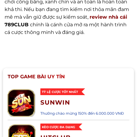
chơi công bằng, xanh chín và an toàn là hoàn toàn
khả thi. Nếu bạn đang tìm kiếm nơi thỏa mãn đam
mê mà vẫn giữ được sự kiểm soát,
review nhà cái
789CLUB
chính là
cánh cửa mở ra một hành trình
cá cược thông minh và đáng giá.
TOP GAME BÀI UY TÍN
TỶ LỆ CƯỢC TỐT NHẤT
SUNWIN
Thưởng chào mừng 150% đến 6.000.000 VNĐ
KÈO CƯỢC ĐA DẠNG