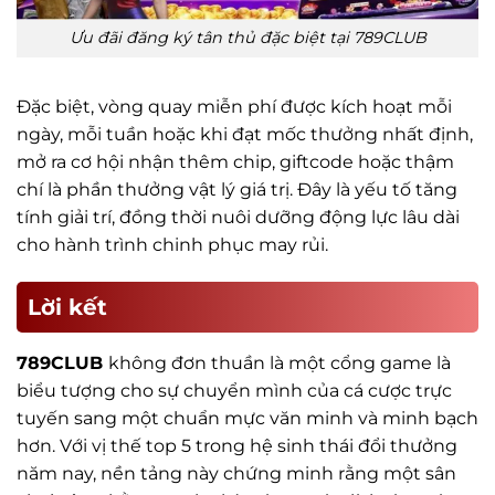
Ưu đãi đăng ký tân thủ đặc biệt tại 789CLUB
Đặc biệt, vòng quay miễn phí được kích hoạt mỗi
ngày, mỗi tuần hoặc khi đạt mốc thưởng nhất định,
mở ra cơ hội nhận thêm chip, giftcode hoặc thậm
chí là phần thưởng vật lý giá trị. Đây là yếu tố tăng
tính giải trí, đồng thời nuôi dưỡng động lực lâu dài
cho hành trình chinh phục may rủi.
Lời kết
789CLUB
không đơn thuần là một cổng game là
biểu tượng cho sự chuyển mình của cá cược trực
tuyến sang một chuẩn mực văn minh và minh bạch
hơn. Với vị thế top 5 trong hệ sinh thái đổi thưởng
năm nay, nền tảng này chứng minh rằng một sân