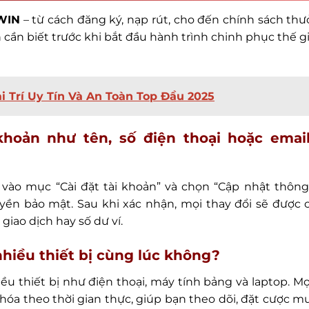
WIN
– từ cách đăng ký, nạp rút, cho đến chính sách thư
 cần biết trước khi bắt đầu hành trình chinh phục thế 
i Trí Uy Tín Và An Toàn Top Đầu 2025
 khoản như tên, số điện thoại hoặc emai
 vào mục “Cài đặt tài khoản” và chọn “Cập nhật thông 
ền bảo mật. Sau khi xác nhận, mọi thay đổi sẽ được 
iao dịch hay số dư ví.
hiều thiết bị cùng lúc không?
ều thiết bị như điện thoại, máy tính bảng và laptop. Mọ
ộ hóa theo thời gian thực, giúp bạn theo dõi, đặt cược 