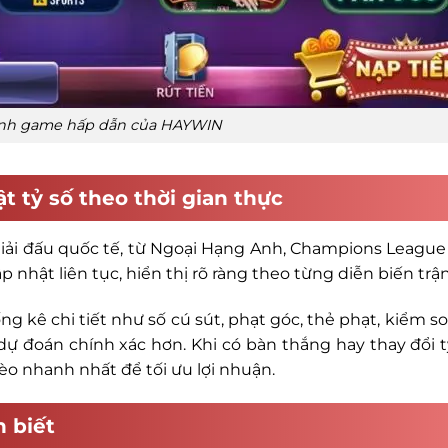
ảnh game hấp dẫn của HAYWIN
 tỷ số theo thời gian thực
iải đấu quốc tế, từ Ngoại Hạng Anh, Champions League
p nhật liên tục, hiển thị rõ ràng theo từng diễn biến trậ
g kê chi tiết như số cú sút, phạt góc, thẻ phạt, kiểm s
dự đoán chính xác hơn. Khi có bàn thắng hay thay đổi tỷ
kèo nhanh nhất để tối ưu lợi nhuận.
 biết