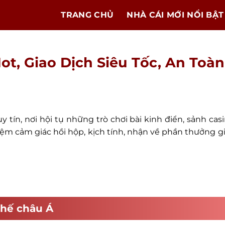
TRANG CHỦ
NHÀ CÁI MỚI NỔI BẬT
, Giao Dịch Siêu Tốc, An Toàn
y tín, nơi hội tụ những trò chơi bài kinh điển, sảnh ca
iệm cảm giác hồi hộp, kịch tính, nhận về phần thưởng gi
thế châu Á