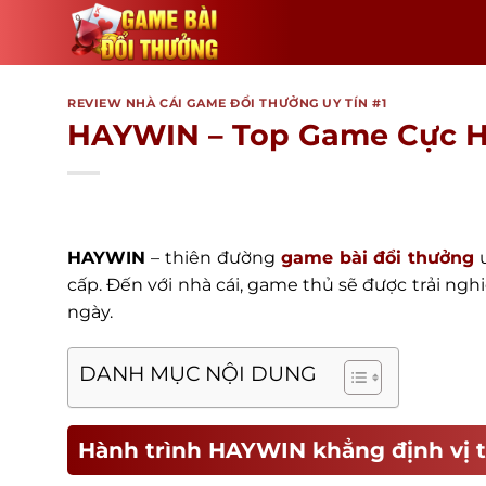
Bỏ
qua
nội
dung
REVIEW NHÀ CÁI GAME ĐỔI THƯỞNG UY TÍN #1
HAYWIN – Top Game Cực Hot
HAYWIN
– thiên đường
game bài đổi thưởng
u
cấp. Đến với nhà cái, game thủ sẽ được trải ngh
ngày.
DANH MỤC NỘI DUNG
Hành trình HAYWIN khẳng định vị 