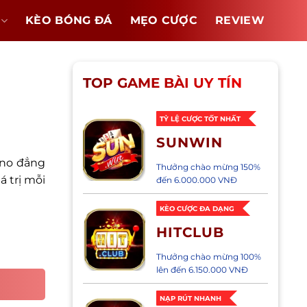
KÈO BÓNG ĐÁ
MẸO CƯỢC
REVIEW
TOP GAME BÀI UY TÍN
TỶ LỆ CƯỢC TỐT NHẤT
SUNWIN
sino đẳng
Thưởng chào mừng 150%
á trị mỗi
đến 6.000.000 VNĐ
KÈO CƯỢC ĐA DẠNG
HITCLUB
Thưởng chào mừng 100%
lên đến 6.150.000 VNĐ
NẠP RÚT NHANH