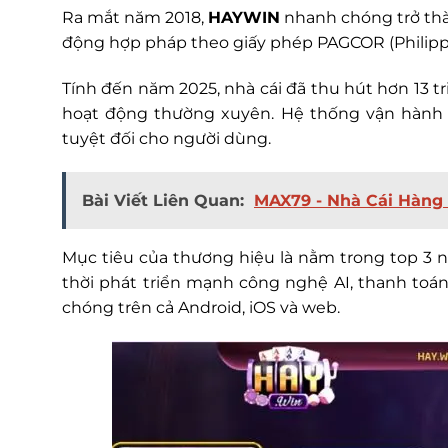
Ra mắt năm 2018,
HAYWIN
nhanh chóng trở thà
động hợp pháp theo giấy phép PAGCOR (Philippin
Tính đến năm 2025, nhà cái đã thu hút hơn 13 t
hoạt động thường xuyên. Hệ thống vận hành 
tuyệt đối cho người dùng.
Bài Viết Liên Quan:
MAX79 - Nhà Cái Hàng
Mục tiêu của thương hiệu là nằm trong top 3 
thời phát triển mạnh công nghệ AI, thanh toán 
chóng trên cả Android, iOS và web.