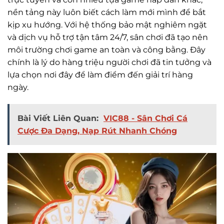
nền tảng này luôn biết cách làm mới mình để bắt
kịp xu hướng. Với hệ thống bảo mật nghiêm ngặt
và dịch vụ hỗ trợ tận tâm 24/7, sân chơi đã tạo nên
môi trường chơi game an toàn và công bằng. Đây
chính là lý do hàng triệu người chơi đã tin tưởng và
lựa chọn nơi đây để làm điểm đến giải trí hàng
ngày.
Bài Viết Liên Quan:
VIC88 - Sân Chơi Cá
Cược Đa Dạng, Nạp Rút Nhanh Chóng