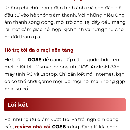
Không chỉ chú trọng đến hình ảnh mà còn đặc biệt
đầu tư vào hệ thống âm thanh. Với những hiệu ứng
âm thanh sống động, mỗi trò chơi tại đây đều mang
lại một cảm giác hồi hộp, kịch tính và hứng thú cho
người tham gia.
Hỗ trợ tối đa ở mọi nền tảng
Hệ thống
GO88
dễ dàng tiếp cận người chơi trên
mọi thiết bị, từ smartphone như iOS, Android đến
máy tính PC và Laptop. Chỉ cần kết nối internet, bạn
đã có thể chơi game mọi lúc, mọi nơi mà không gặp
phải sự cố.
Lời kết
Với những ưu điểm vượt trội và trải nghiệm đẳng
cấp,
review nhà cái
GO88
xứng đáng là lựa chọn