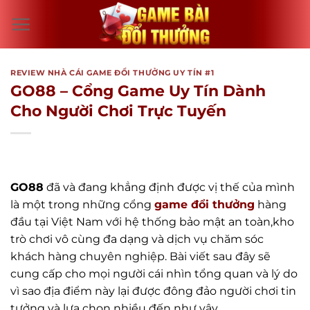
Bỏ
qua
nội
dung
REVIEW NHÀ CÁI GAME ĐỔI THƯỞNG UY TÍN #1
GO88 – Cổng Game Uy Tín Dành
Cho Người Chơi Trực Tuyến
GO88
đã và đang khẳng định được vị thế của mình
là một trong những cổng
game đổi thưởng
hàng
đầu tại Việt Nam với hệ thống bảo mật an toàn,kho
trò chơi vô cùng đa dạng và dịch vụ chăm sóc
khách hàng chuyên nghiệp. Bài viết sau đây sẽ
cung cấp cho mọi người cái nhìn tổng quan và lý do
vì sao địa điểm này lại được đông đảo người chơi tin
tưởng và lựa chọn nhiều đến như vậy.