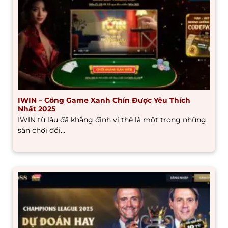
IWIN – Cổng Game Xanh Chín Được Yêu Thích
Nhất 2025
IWIN từ lâu đã khẳng định vị thế là một trong những
sân chơi đổi...