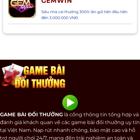
GEMWIN
Siêu nhà cái thưởng 300% lần gửi tiền đầu tiên
đến 3.000.000 VNĐ
GAME BÀI ĐỔI THƯỞNG
là cổng thông tin tổng hợp và
đánh giá khách quan về các game bài đổi thưởng uy tín
tại Việt Nam. Nạp rút nhanh chóng, bảo mật cao và hỗ
trợ người chơi 24/7, mang đến trải nghiệm an toàn và