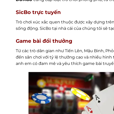
SicBo trực tuyến
Trò chơi xúc xắc quen thuộc được xây dựng trê
sống động. SicBo tại nhà cái của chúng tôi sẽ t
Game bài đổi thưởng
Từ các trò dân gian như Tiến Lên, Mậu Binh, Ph
đến sân chơi với tỷ lệ thưởng cao và nhiều hì
anh em có đam mê và yêu thích game bài truyề