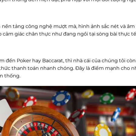
n nền tảng công nghệ mượt mà, hình ảnh sắc nét và âm
ạo cảm giác chân thực như đang ngồi tại sòng bài thực tế
ỏm đến Poker hay Baccarat, thì nhà cái của chúng tôi c
nh thức thanh toán nhanh chóng. Đây là điểm mạnh cho 
n thống.