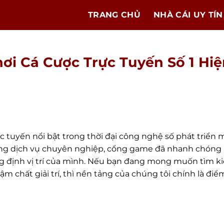
TRANG CHỦ
NHÀ CÁI UY TÍN
i Cá Cược Trực Tuyến Số 1 Hiệ
ực tuyến nổi bật trong thời đại công nghệ số phát triển
ng dịch vụ chuyên nghiệp, cổng game đã nhanh chóng
g định vị trí của mình. Nếu bạn đang mong muốn tìm 
ậm chất giải trí, thì nền tảng của chúng tôi chính là điể