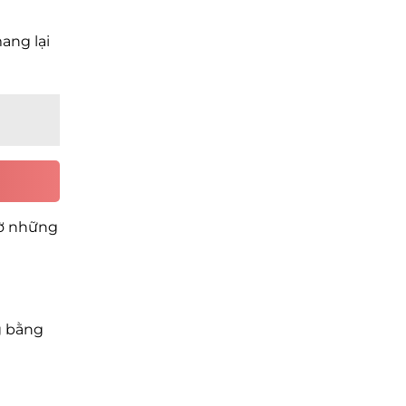
ang lại
hờ những
g bằng