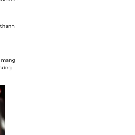
 thanh
.
òn mang
những