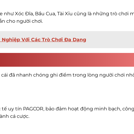
e như Xóc Đĩa, Bầu Cua, Tài Xỉu cũng là những trò chơi m
ẫn cho người chơi.
 Nghiệp Với Các Trò Chơi Đa Dạng
hà cái đã nhanh chóng ghi điểm trong lòng người chơi n
c tế uy tín PAGCOR, bảo đảm hoạt động minh bạch, côn
ành cá cược.