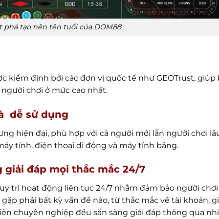
 phá tạo nên tên tuổi của DOM88
 kiểm định bởi các đơn vị quốc tế như GEOTrust, giúp 
a người chơi ở mức cao nhất.
và dễ sử dụng
ưng hiện đại, phù hợp với cả người mới lẫn người chơi l
áy tính, điện thoại di động và máy tính bảng.
 giải đáp mọi thắc mắc 24/7
uy trì hoạt động liên tục 24/7 nhằm đảm bảo người chơ
 gặp phải bất kỳ vấn đề nào, từ thắc mắc về tài khoản, gi
 viên chuyên nghiệp đều sẵn sàng giải đáp thông qua nh