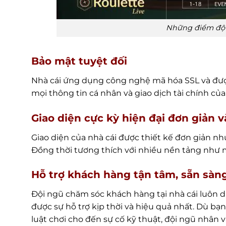
Những điểm đột
Bảo mật tuyệt đối
Nhà cái ứng dụng công nghệ mã hóa SSL và được
mọi thông tin cá nhân và giao dịch tài chính củ
Giao diện cực kỳ hiện đại đơn giản 
Giao diện của nhà cái được thiết kế đơn giản nh
Đồng thời tương thích với nhiều nền tảng như m
Hỗ trợ khách hàng tận tâm, sẵn sàng
Đội ngũ chăm sóc khách hàng tại nhà cái luôn d
được sự hỗ trợ kịp thời và hiệu quả nhất. Dù bạn
luật chơi cho đến sự cố kỹ thuật, đội ngũ nhân