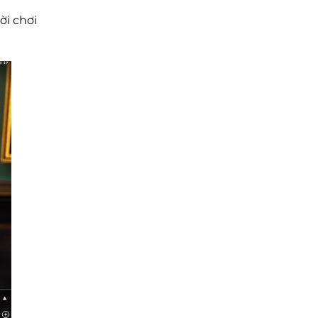
ời chơi