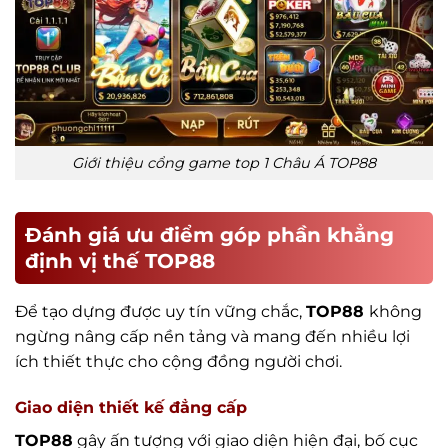
Giới thiệu cổng game top 1 Châu Á TOP88
Đánh giá ưu điểm góp phần khẳng
định vị thế TOP88
Để tạo dựng được uy tín vững chắc,
TOP88
không
ngừng nâng cấp nền tảng và mang đến nhiều lợi
ích thiết thực cho cộng đồng người chơi.
Giao diện thiết kế đẳng cấp
TOP88
gây ấn tượng với giao diện hiện đại, bố cục