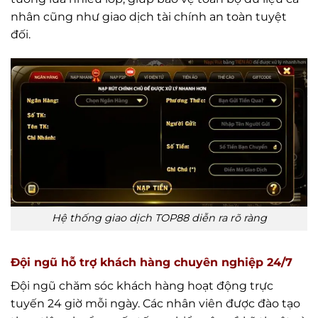
nhân cũng như giao dịch tài chính an toàn tuyệt
đối.
Hệ thống giao dịch TOP88 diễn ra rõ ràng
Đội ngũ hỗ trợ khách hàng chuyên nghiệp 24/7
Đội ngũ chăm sóc khách hàng hoạt động trực
tuyến 24 giờ mỗi ngày. Các nhân viên được đào tạo