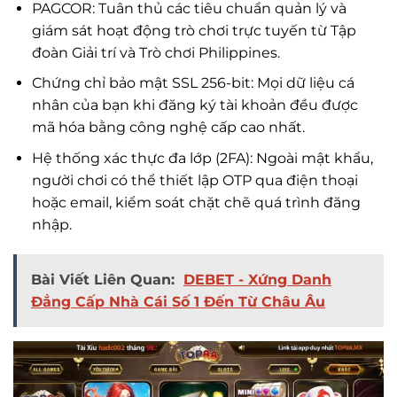
PAGCOR: Tuân thủ các tiêu chuẩn quản lý và
giám sát hoạt động trò chơi trực tuyến từ Tập
đoàn Giải trí và Trò chơi Philippines.
Chứng chỉ bảo mật SSL 256-bit: Mọi dữ liệu cá
nhân của bạn khi đăng ký tài khoản đều được
mã hóa bằng công nghệ cấp cao nhất.
Hệ thống xác thực đa lớp (2FA): Ngoài mật khẩu,
người chơi có thể thiết lập OTP qua điện thoại
hoặc email, kiểm soát chặt chẽ quá trình đăng
nhập.
Bài Viết Liên Quan:
DEBET - Xứng Danh
Đẳng Cấp Nhà Cái Số 1 Đến Từ Châu Âu