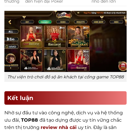
thưởng
đến hiện đại Poker
nhỏ đến lớn
Thư viện trò chơi đồ sộ ăn khách tại cổng game TOP88
Kết luận
Nhờ sự đầu tư vào công nghệ, dịch vụ và hệ thống
ưu đãi,
TOP88
đã tạo dựng được uy tín vững chắc
trên thị trường
review nhà cái
uy tín. Đây là sân