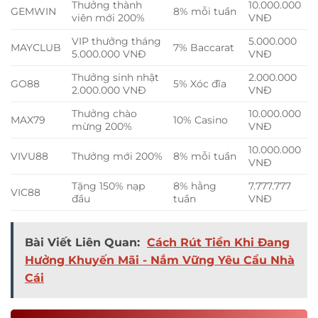
Thưởng thành
10.000.000
GEMWIN
8% mỗi tuần
viên mới 200%
VNĐ
VIP thưởng tháng
5.000.000
MAYCLUB
7% Baccarat
5.000.000 VNĐ
VNĐ
Thưởng sinh nhật
2.000.000
GO88
5% Xóc đĩa
2.000.000 VNĐ
VNĐ
Thưởng chào
10.000.000
MAX79
10% Casino
mừng 200%
VNĐ
10.000.000
VIVU88
Thưởng mới 200%
8% mỗi tuần
VNĐ
Tặng 150% nạp
8% hằng
7.777.777
VIC88
đầu
tuần
VNĐ
Bài Viết Liên Quan:
Cách Rút Tiền Khi Đang
Hưởng Khuyến Mãi - Nắm Vững Yêu Cầu Nhà
Cái