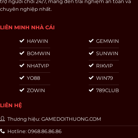
trợ người chơi 24/7, mang đến trải nghiệm an toàn và
chuyên nghiệp nhất.
LIÊN MINH NHÀ CÁI
HAYWIN
GEMWIN
BOMWIN
SUNWIN
NHATVIP
RIKVIP
YO88
WIN79
ZOWIN
789CLUB
LIÊN HỆ
Thương hiệu: GAMEDOITHUONG.COM
Hotline: 0968.86.86.86