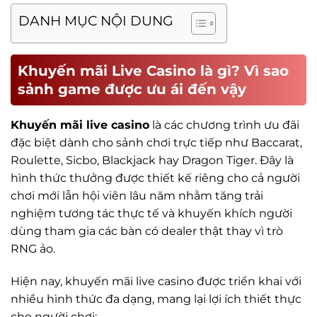
DANH MỤC NỘI DUNG
Khuyến mãi Live Casino là gì? Vì sao
sảnh game được ưu ái đến vậy
Khuyến mãi live casino
là các chương trình ưu đãi
đặc biệt dành cho sảnh chơi trực tiếp như Baccarat,
Roulette, Sicbo, Blackjack hay Dragon Tiger. Đây là
hình thức thưởng được thiết kế riêng cho cả người
chơi mới lẫn hội viên lâu năm nhằm tăng trải
nghiệm tương tác thực tế và khuyến khích người
dùng tham gia các bàn có dealer thật thay vì trò
RNG ảo.
Hiện nay, khuyến mãi live casino được triển khai với
nhiều hình thức đa dạng, mang lại lợi ích thiết thực
cho người chơi: