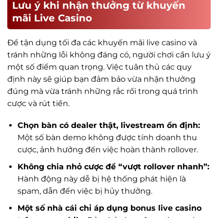
Lưu ý khi nhận thưởng từ khuyến
mãi Live Casino
Để tận dụng tối đa các khuyến mãi live casino và
tránh những lỗi không đáng có, người chơi cần lưu ý
một số điểm quan trọng. Việc tuân thủ các quy
định này sẽ giúp bạn đảm bảo vừa nhận thưởng
đúng mà vừa tránh những rắc rối trong quá trình
cược và rút tiền.
Chọn bàn có dealer thật, livestream ổn định:
Một số bàn demo không được tính doanh thu
cược, ảnh hưởng đến việc hoàn thành rollover.
Không chia nhỏ cược để “vượt rollover nhanh”:
Hành động này dễ bị hệ thống phát hiện là
spam, dẫn đến việc bị hủy thưởng.
Một số nhà cái chỉ áp dụng bonus live casino