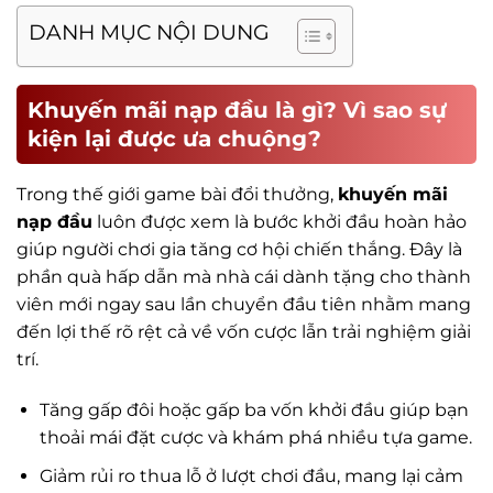
DANH MỤC NỘI DUNG
Khuyến mãi nạp đầu là gì? Vì sao sự
kiện lại được ưa chuộng?
Trong thế giới game bài đổi thưởng,
khuyến mãi
nạp đầu
luôn được xem là bước khởi đầu hoàn hảo
giúp người chơi gia tăng cơ hội chiến thắng. Đây là
phần quà hấp dẫn mà nhà cái dành tặng cho thành
viên mới ngay sau lần chuyển đầu tiên nhằm mang
đến lợi thế rõ rệt cả về vốn cược lẫn trải nghiệm giải
trí.
Tăng gấp đôi hoặc gấp ba vốn khởi đầu giúp bạn
thoải mái đặt cược và khám phá nhiều tựa game.
Giảm rủi ro thua lỗ ở lượt chơi đầu, mang lại cảm