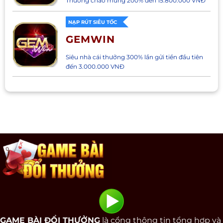
Thưởng chào mừng 200% đến 15.800.000 VNĐ
NẠP RÚT SIÊU TỐC
GEMWIN
Siêu nhà cái thưởng 300% lần gửi tiền đầu tiên
đến 3.000.000 VNĐ
GAME BÀI ĐỔI THƯỞNG
là cổng thông tin tổng hợp và