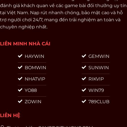
đánh giá khách quan về các game bài đổi thưởng uy tín
tại Việt Nam. Nạp rút nhanh chóng, bảo mật cao và hỗ
trợ người chơi 24/7, mang đến trải nghiệm an toàn và
chuyên nghiệp nhất.
LIÊN MINH NHÀ CÁI
HAYWIN
GEMWIN
BOMWIN
SUNWIN
NHATVIP
RIKVIP
YO88
WIN79
ZOWIN
789CLUB
LIÊN HỆ