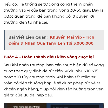
nếu có. Hệ thống sẽ tự động cộng thêm phần
thưởng vào ví của bạn trong vòng 30-60 giây. Đây là
bước quan trọng để bạn không bỏ lỡ quyền lợi
thưởng đến từ nhà cái.
Bài Viết Liên Quan:
Khuyến Mãi Vip - Tích
Điểm & Nhận Quà Tặng Lên Tới 3.000.000
Bước 4 – Hoàn thành điều kiện vòng cược lại
Sau khi nhận thưởng, bạn cần thực hiện đủ số vòng
cược theo quy định để rút tiền. Ví dụ như x10, x15
hoặc x20 tùy chương trình. Khi hoàn tất rollover,
toàn bộ tiền thưởng hợp lệ sẽ được phép rút về tài
khoản ngân hàng, giúp hội viên tận hưởng trọn vẹn
giá trị của ưu đãi nạp đầu.