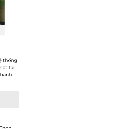
Hệ thống
một tài
 nhanh
 Chọn