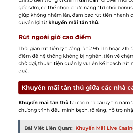
Chỉ số tiền trong ví chính đã hoàn rollover mới
gốc sớm, có thể chọn chức năng “Từ chối bonus” đ
giúp không nhầm lẫn, đảm bảo rút tiền nhanh ch
quyền lợi từ
khuyến mãi tân thủ
.
Rút ngoài giờ cao điểm
Thời gian rút tiền lý tưởng là từ 9h-11h hoặc 21h
điểm để hệ thống không bị nghẽn, tiền về chậm. 
chờ đợi, thuận tiện quản lý ví. Lên kế hoạch rú
quả.
Khuyến mãi tân thủ giữa các nhà cá
Khuyến mãi tân thủ
tại các nhà cái uy tín năm
chương trình đều minh bạch, rõ ràng, hỗ trợ nh
Bài Viết Liên Quan:
Khuyến Mãi Live Casin