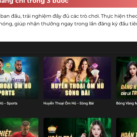
àng chỉ trong 3 bước
 ban đầu, trải nghiệm đầy đủ các trò chơi. Thực hiện th
chóng, giúp nhận thưởng ngay trong lần đăng ký đầu tiên