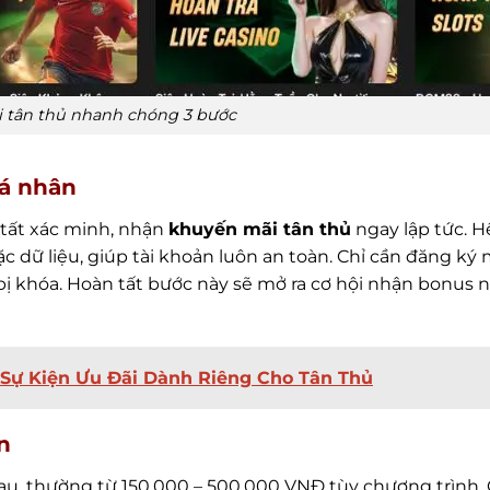
 tân thủ nhanh chóng 3 bước
cá nhân
 tất xác minh, nhận
khuyến mãi tân thủ
ngay lập tức. 
c dữ liệu, giúp tài khoản luôn an toàn. Chỉ cần đăng ký 
bị khóa. Hoàn tất bước này sẽ mở ra cơ hội nhận bonus
Sự Kiện Ưu Đãi Dành Riêng Cho Tân Thủ
n
hau, thường từ 150.000 – 500.000 VNĐ tùy chương trình.