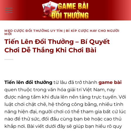
Bỏ
qua
nội
dung
MẸO CƯỢC ĐỔI THƯỞNG UY TÍN | BÍ KÍP CƯỢC HAY CHO NGƯỜI
MỚI
Tiến Lên Đổi Thưởng – Bí Quyết
Chơi Dễ Thắng Khi Chơi Bài
Tiến lên đổi thưởng
từ lâu đã trở thành
game bài
quen thuộc trong văn hóa giải trí Việt Nam, nay
được nâng tầm khi đưa lên nền tảng trực tuyến. Với
luật chơi chặt chẽ, hệ thống công bằng, nhiều tính
năng hiện đại, người chơi có thể tham gia bất cứ lúc
nào để thử sức, đối đầu cùng bạn bè hoặc cao thủ
khắp nơi. Bài viết dưới đây sẽ giúp bạn hiểu rõ quy