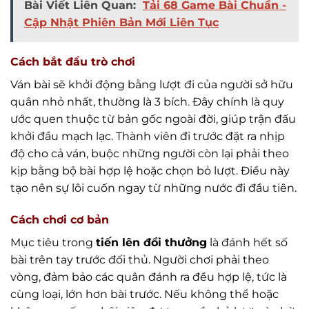
Bài Viết Liên Quan:
Tải 68 Game Bài Chuẩn -
Cập Nhật Phiên Bản Mới Liên Tục
Cách bắt đầu trò chơi
Ván bài sẽ khởi động bằng lượt đi của người sở hữu
quân nhỏ nhất, thường là 3 bích. Đây chính là quy
ước quen thuộc từ bản gốc ngoài đời, giúp trận đấu
khởi đầu mạch lạc. Thành viên đi trước đặt ra nhịp
độ cho cả ván, buộc những người còn lại phải theo
kịp bằng bộ bài hợp lệ hoặc chọn bỏ lượt. Điều này
tạo nên sự lôi cuốn ngay từ những nước đi đầu tiên.
Cách chơi cơ bản
Mục tiêu trong
tiến lên đổi thưởng
là đánh hết số
bài trên tay trước đối thủ. Người chơi phải theo
vòng, đảm bảo các quân đánh ra đều hợp lệ, tức là
cùng loại, lớn hơn bài trước. Nếu không thể hoặc