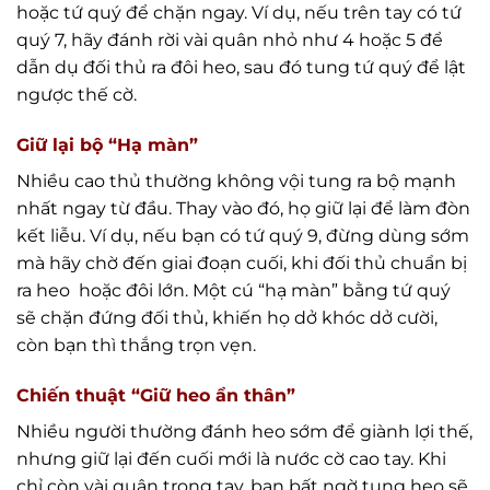
hoặc tứ quý để chặn ngay. Ví dụ, nếu trên tay có tứ
quý 7, hãy đánh rời vài quân nhỏ như 4 hoặc 5 để
dẫn dụ đối thủ ra đôi heo, sau đó tung tứ quý để lật
ngược thế cờ.
Giữ lại bộ “Hạ màn”
Nhiều cao thủ thường không vội tung ra bộ mạnh
nhất ngay từ đầu. Thay vào đó, họ giữ lại để làm đòn
kết liễu. Ví dụ, nếu bạn có tứ quý 9, đừng dùng sớm
mà hãy chờ đến giai đoạn cuối, khi đối thủ chuẩn bị
ra heo hoặc đôi lớn. Một cú “hạ màn” bằng tứ quý
sẽ chặn đứng đối thủ, khiến họ dở khóc dở cười,
còn bạn thì thắng trọn vẹn.
Chiến thuật “Giữ heo ẩn thân”
Nhiều người thường đánh heo sớm để giành lợi thế,
nhưng giữ lại đến cuối mới là nước cờ cao tay. Khi
chỉ còn vài quân trong tay, bạn bất ngờ tung heo sẽ