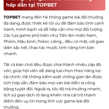
hấp dẫn tại TOPBET
TOPBET
mang đến hệ thống game bài đổi thưởng
đa dạng, được thiết kế tối ưu để đảm bảo tính cạnh
tranh, minh bạch và dễ tiếp cận cho mọi đối tượng.
Các tựa game phổ biến như Tiến lên miền Nam,
Phỏm, Mậu binh, Poker, Liêng… đều có mặt, với giao
diện sắc nét, thao tác mượt, tính năng tìm bàn
nhanh.
Tất cả bàn chơi đều được chia thành nhiều cấp độ
vốn, giúp hội viên dễ dàng lựa chọn theo năng lực
tài chính. Hệ thống kiểm soát chống gian lận được
tích hợp sẵn, đảm bảo mọi ván bài diễn ra công
bằng tuyệt đối. Ngoài ra, tốc độ trả thưởng nhanh,
lịch sử giao dịch rõ ràng khiến nhà cái trở thành
điểm đến uy tín trong lĩnh vực game bài đổi
thưởng.