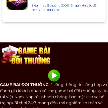
Siêu nhà cái thưởng 300% lần gửi tiền đầu tiên
đến 3.000.000 VNĐ
GAME BÀI ĐỔI THƯỞNG
là cổng thông tin tổng hợp và
đánh giá khách quan về các game bài đổi thưởng uy tín
tại Việt Nam. Nạp rút nhanh chóng, bảo mật cao và hỗ
trợ người chơi 24/7, mang đến trải nghiệm an toàn và