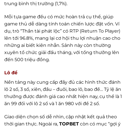
trung bình thị trường (1,7%).
Mỗi tựa game đều có mức hoàn trả cụ thể, giúp
game thủ dễ dàng tính toán chiến lược đặt vốn. Ví
dụ, trò “Thần tài phát lộc” có RTP (Return To Player)
lên tới 96.8%, mang lại cơ hội thu lợi nhuận cao cho
những ai biết kiên nhẫn. Sảnh này còn thường
xuyên tổ chức giải đấu tháng, với tổng thưởng lên
đến 500 triệu đồng.
Lô đề
Nền tảng này cung cấp đầy đủ các hình thức đánh
lô 2 số, 3 số, xiên, đầu – đuôi, bao lô, bao đề… Tỷ lệ ăn
thưởng được đánh giá cao nhất hiện nay, cụ thể là 1
ăn 99 đối với lô 2 số và 1 ăn 980 với đề 2 số.
Giao diện chọn số dễ nhìn, cập nhật kết quả theo
thời gian thực. Ngoài ra,
TOPBET
còn có mục “gợi ý