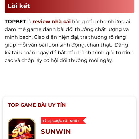
Lời kết
TOPBET
là
review nhà cái
hàng đầu cho những ai
đam mê
game đánh bài đổi thưởng
chất lượng và
minh bạch. Giao diện hiện đại, trả thưởng rõ ràng
giúp mỗi ván bài luôn sinh động, chân thật. Đăng
ký tài khoản ngay để bắt đầu hành trình giải trí đỉnh
cao và chớp lấy cơ hội đổi thưởng mỗi ngày.
TOP GAME BÀI UY TÍN
TỶ LỆ CƯỢC TỐT NHẤT
SUNWIN