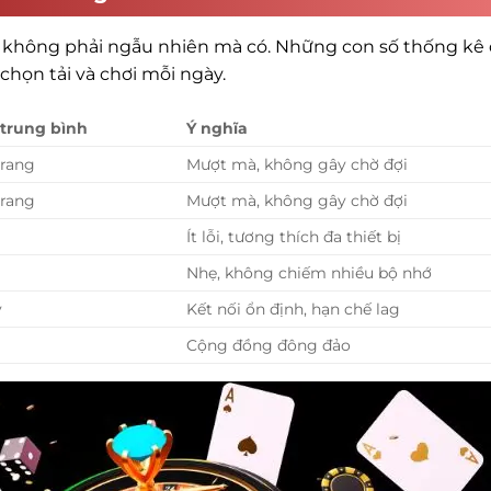
không phải ngẫu nhiên mà có. Những con số thống kê 
 chọn tải và chơi mỗi ngày.
 trung bình
Ý nghĩa
trang
Mượt mà, không gây chờ đợi
trang
Mượt mà, không gây chờ đợi
Ít lỗi, tương thích đa thiết bị
Nhẹ, không chiếm nhiều bộ nhớ
y
Kết nối ổn định, hạn chế lag
+
Cộng đồng đông đảo