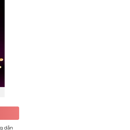
ng dẫn