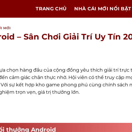
TRANG CHỦ
NHÀ CÁI MỚI NỔI BẬT
ỜI MỚI
d – Sân Chơi Giải Trí Uy Tín 2
ựa chọn hàng đầu của cộng đồng yêu thích giải trí trực 
cảm giác chân thực nhờ. Hội viên có thể truy cập mọi
ối. Với sự kết hợp kho game phong phú cùng chính sách
ghiệm trọn vẹn, giá trị thưởng lớn.
đổi thưởng Android