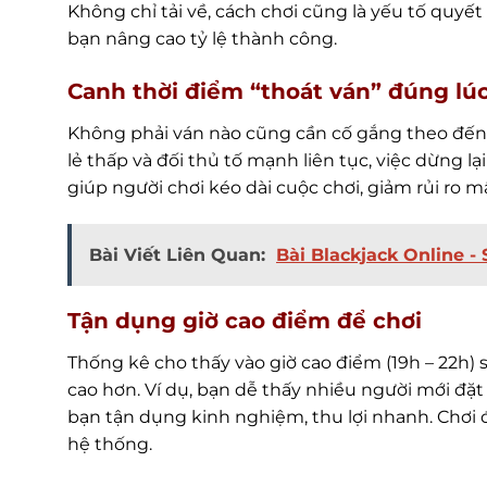
Không chỉ tải về, cách chơi cũng là yếu tố quy
bạn nâng cao tỷ lệ thành công.
Canh thời điểm “thoát ván” đúng lú
Không phải ván nào cũng cần cố gắng theo đến cu
lẻ thấp và đối thủ tố mạnh liên tục, việc dừng lạ
giúp người chơi kéo dài cuộc chơi, giảm rủi ro m
Bài Viết Liên Quan:
Bài Blackjack Online -
Tận dụng giờ cao điểm để chơi
Thống kê cho thấy vào giờ cao điểm (19h – 22h) 
cao hơn. Ví dụ, bạn dễ thấy nhiều người mới đặt 
bạn tận dụng kinh nghiệm, thu lợi nhanh. Chơi
hệ thống.