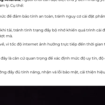
m lý. Cụ thể:
thức để đảm bảo tính an toàn, tránh nguy cơ cài đặt ph
khi tải, tránh tình trạng đầy bộ nhớ khiến quá trình cài đ
ợt mà.
 vì tốc độ internet ảnh hưởng trực tiếp đến thời gian t
 đây là căn cứ quan trọng để xác định mức độ uy tín, độ 
g đầy đủ tính năng, nhận vá lỗi bảo mật, cải thiện hiệu