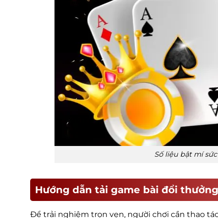
Số liệu bật mí sứ
Hướng dẫn tải game bài đổi thưởn
Để trải nghiệm trọn vẹn, người chơi cần thao t