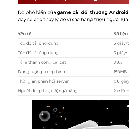
Độ phổ biến của
game bài đổi thưởng Android
đây sẽ cho thấy lý do vì sao hàng triệu người lựa
Yếu tố
Số liệu
Tốc độ tải ứng dụng
3 giây/
Tốc độ tải ứng dụng
3 giây/
Tỷ lệ thành công cài đặt
98%
Dung lượng trung bình
150MB
Thời gian phản hồi server
0.8 giâ
Người dùng hoạt động/tháng
2 triệu