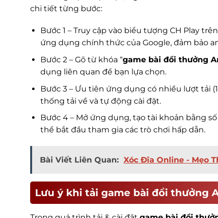
chi tiết từng bước:
Bước 1 – Truy cập vào biểu tượng CH Play tr
ứng dụng chính thức của Google, đảm bảo an
Bước 2 – Gõ từ khóa “
game bài đổi thưởng A
dụng liên quan để bạn lựa chọn.
Bước 3 – Ưu tiên ứng dụng có nhiều lượt tải (1
thống tải về và tự động cài đặt.
Bước 4 – Mở ứng dụng, tạo tài khoản bằng số 
thể bắt đầu tham gia các trò chơi hấp dẫn.
Bài Viết Liên Quan:
Xóc Đĩa Online - Mẹo 
Lưu ý khi tải game bài đổi thưởng 
Trong quá trình tải & cài đặt
game bài đổi thưở