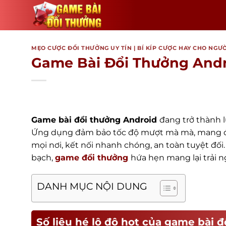
Bỏ
qua
nội
dung
MẸO CƯỢC ĐỔI THƯỞNG UY TÍN | BÍ KÍP CƯỢC HAY CHO NGƯ
Game Bài Đổi Thưởng Androi
Game bài đổi thưởng Android
đang trở thành l
Ứng dụng đảm bảo tốc độ mượt mà mà, mang đến 
mọi nơi, kết nối nhanh chóng, an toàn tuyệt đ
bạch,
game đổi thưởng
hứa hẹn mang lại trải n
DANH MỤC NỘI DUNG
Số liệu hé lộ độ hot của game bài 