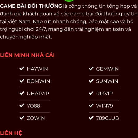
GAME BÀI ĐỔI THƯỞNG
là cổng thông tin tổng hợp và
đánh giá khách quan về các game bài đổi thưởng uy tín
tại Việt Nam. Nạp rút nhanh chóng, bảo mật cao và hỗ
trợ người chơi 24/7, mang đến trải nghiệm an toàn và
chuyên nghiệp nhất.
LIÊN MINH NHÀ CÁI
HAYWIN
GEMWIN
BOMWIN
SUNWIN
NHATVIP
RIKVIP
YO88
WIN79
ZOWIN
789CLUB
LIÊN HỆ