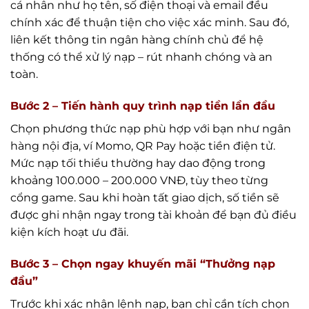
cá nhân như họ tên, số điện thoại và email đều
chính xác để thuận tiện cho việc xác minh. Sau đó,
liên kết thông tin ngân hàng chính chủ để hệ
thống có thể xử lý nạp – rút nhanh chóng và an
toàn.
Bước 2 – Tiến hành quy trình nạp tiền lần đầu
Chọn phương thức nạp phù hợp với bạn như ngân
hàng nội địa, ví Momo, QR Pay hoặc tiền điện tử.
Mức nạp tối thiểu thường hay dao động trong
khoảng 100.000 – 200.000 VNĐ, tùy theo từng
cổng game. Sau khi hoàn tất giao dịch, số tiền sẽ
được ghi nhận ngay trong tài khoản để bạn đủ điều
kiện kích hoạt ưu đãi.
Bước 3 – Chọn ngay khuyến mãi “Thưởng nạp
đầu”
Trước khi xác nhận lệnh nạp, bạn chỉ cần tích chọn