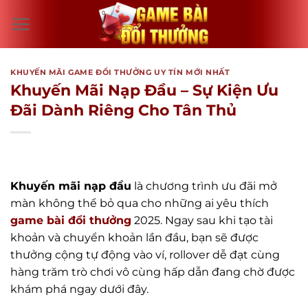
Bỏ
qua
nội
dung
KHUYẾN MÃI GAME ĐỔI THƯỞNG UY TÍN MỚI NHẤT
Khuyến Mãi Nạp Đầu – Sự Kiện Ưu
Đãi Dành Riêng Cho Tân Thủ
Khuyến mãi nạp đầu
là chương trình ưu đãi mở
màn không thể bỏ qua cho những ai yêu thích
game bài đổi thưởng
2025
. Ngay sau khi tạo tài
khoản và chuyển khoản lần đầu, bạn sẽ được
thưởng cộng tự động vào ví, rollover dễ đạt cùng
hàng trăm trò chơi vô cùng hấp dẫn đang chờ được
khám phá ngay dưới đây.