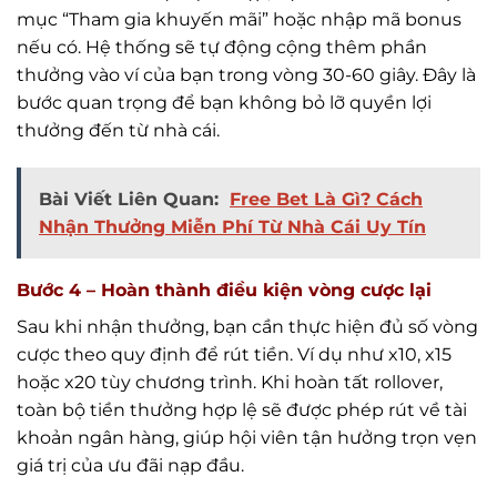
mục “Tham gia khuyến mãi” hoặc nhập mã bonus
nếu có. Hệ thống sẽ tự động cộng thêm phần
thưởng vào ví của bạn trong vòng 30-60 giây. Đây là
bước quan trọng để bạn không bỏ lỡ quyền lợi
thưởng đến từ nhà cái.
Bài Viết Liên Quan:
Free Bet Là Gì? Cách
Nhận Thưởng Miễn Phí Từ Nhà Cái Uy Tín
Bước 4 – Hoàn thành điều kiện vòng cược lại
Sau khi nhận thưởng, bạn cần thực hiện đủ số vòng
cược theo quy định để rút tiền. Ví dụ như x10, x15
hoặc x20 tùy chương trình. Khi hoàn tất rollover,
toàn bộ tiền thưởng hợp lệ sẽ được phép rút về tài
khoản ngân hàng, giúp hội viên tận hưởng trọn vẹn
giá trị của ưu đãi nạp đầu.