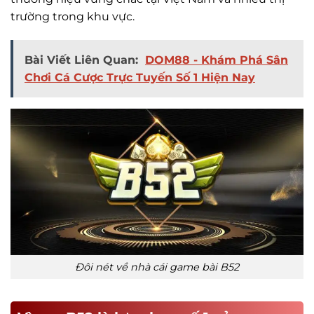
trường trong khu vực.
Bài Viết Liên Quan:
DOM88 - Khám Phá Sân
Chơi Cá Cược Trực Tuyến Số 1 Hiện Nay
Đôi nét về nhà cái game bài B52