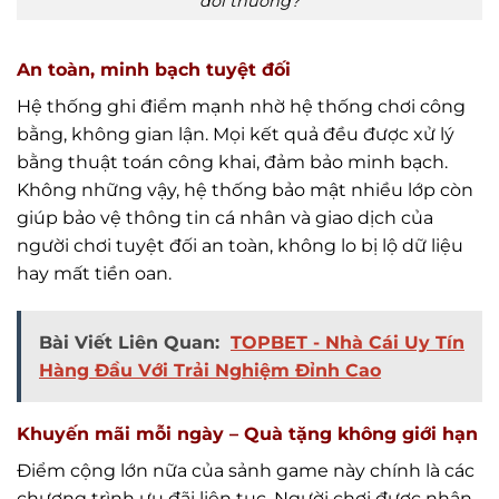
đổi thưởng?
An toàn, minh bạch tuyệt đối
Hệ thống ghi điểm mạnh nhờ hệ thống chơi công
bằng, không gian lận. Mọi kết quả đều được xử lý
bằng thuật toán công khai, đảm bảo minh bạch.
Không những vậy, hệ thống bảo mật nhiều lớp còn
giúp bảo vệ thông tin cá nhân và giao dịch của
người chơi tuyệt đối an toàn, không lo bị lộ dữ liệu
hay mất tiền oan.
Bài Viết Liên Quan:
TOPBET - Nhà Cái Uy Tín
Hàng Đầu Với Trải Nghiệm Đỉnh Cao
Khuyến mãi mỗi ngày – Quà tặng không giới hạn
Điểm cộng lớn nữa của sảnh game này chính là các
chương trình ưu đãi liên tục. Người chơi được nhận