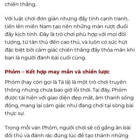
chiến thắng.
Với luật chơi đơn giản nhưng đầy tính cạnh tranh,
tiến lên miền Nam tạo nên những màn rượt đuổi
đầy kịch tính. Đây là trò chơi phù hợp với mọi đối
tượng, từ tân thủ đến cao thủ, và luôn có sức hút
đặc biệt bởi cảm giác chiến thắng đầy thỏa mãn khi
bạn là người đánh bài cuối cùng.
Phỏm – Kết hợp may mắn và chiến lược
Phỏm (hay còn gọi là Tá lả) là một trò chơi truyền
thống nhưng chưa bao giờ lỗi thời. Tại đây, Phỏm
được tái hiện với giao diện đẹp mắt, âm thanh sống
động, mang lại cảm giác như đang chơi tại sòng bài
thực sự.
Trong mỗi ván Phỏm, người chơi sẽ cố gắng ăn bài
đối thủ và đánh rác đúng lúc để tạo thành những