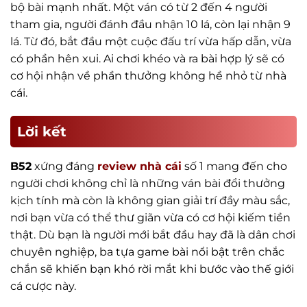
bộ bài mạnh nhất. Một ván có từ 2 đến 4 người
tham gia, người đánh đầu nhận 10 lá, còn lại nhận 9
lá. Từ đó, bắt đầu một cuộc đấu trí vừa hấp dẫn, vừa
có phần hên xui. Ai chơi khéo và ra bài hợp lý sẽ có
cơ hội nhận về phần thưởng không hề nhỏ từ nhà
cái.
Lời kết
B52
xứng đáng
review nhà cái
số 1
mang đến cho
người chơi không chỉ là những ván bài đổi thưởng
kịch tính mà còn là không gian giải trí đầy màu sắc,
nơi bạn vừa có thể thư giãn vừa có cơ hội kiếm tiền
thật. Dù bạn là người mới bắt đầu hay đã là dân chơi
chuyên nghiệp, ba tựa game bài nổi bật trên chắc
chắn sẽ khiến bạn khó rời mắt khi bước vào thế giới
cá cược này.