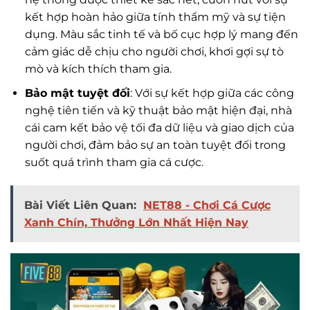
kết hợp hoàn hảo giữa tính thẩm mỹ và sự tiện
dụng. Màu sắc tinh tế và bố cục hợp lý mang đến
cảm giác dễ chịu cho người chơi, khơi gợi sự tò
mò và kích thích tham gia.
Bảo mật tuyệt đối
: Với sự kết hợp giữa các công
nghệ tiên tiến và kỹ thuật bảo mật hiện đại, nhà
cái cam kết bảo vệ tối đa dữ liệu và giao dịch của
người chơi, đảm bảo sự an toàn tuyệt đối trong
suốt quá trình tham gia cá cược.
Bài Viết Liên Quan:
NET88 - Chơi Cá Cược
Xanh Chín, Thưởng Lớn Nhất Hiện Nay