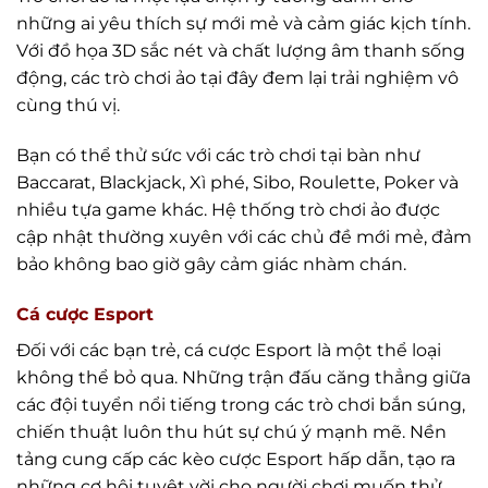
những ai yêu thích sự mới mẻ và cảm giác kịch tính.
Với đồ họa 3D sắc nét và chất lượng âm thanh sống
động, các trò chơi ảo tại đây đem lại trải nghiệm vô
cùng thú vị.
Bạn có thể thử sức với các trò chơi tại bàn như
Baccarat, Blackjack, Xì phé, Sibo, Roulette, Poker và
nhiều tựa game khác. Hệ thống trò chơi ảo được
cập nhật thường xuyên với các chủ đề mới mẻ, đảm
bảo không bao giờ gây cảm giác nhàm chán.
Cá cược Esport
Đối với các bạn trẻ, cá cược Esport là một thể loại
không thể bỏ qua. Những trận đấu căng thẳng giữa
các đội tuyển nổi tiếng trong các trò chơi bắn súng,
chiến thuật luôn thu hút sự chú ý mạnh mẽ. Nền
tảng cung cấp các kèo cược Esport hấp dẫn, tạo ra
những cơ hội tuyệt vời cho người chơi muốn thử