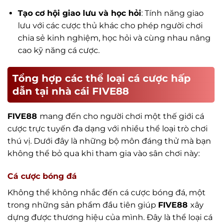
Tạo cơ hội giao lưu và học hỏi
: Tính năng giao
lưu với các cược thủ khác cho phép người chơi
chia sẻ kinh nghiệm, học hỏi và cùng nhau nâng
cao kỹ năng cá cược.
Tổng hợp các thể loại cá cược hấp
dẫn tại nhà cái FIVE88
FIVE88
mang đến cho người chơi một thế giới cá
cược trực tuyến đa dạng với nhiều thể loại trò chơi
thú vị. Dưới đây là những bộ môn đáng thử mà bạn
không thể bỏ qua khi tham gia vào sân chơi này:
Cá cược bóng đá
Không thể không nhắc đến cá cược bóng đá, một
trong những sản phẩm đầu tiên giúp
FIVE88
xây
dựng được thương hiệu của mình. Đây là thể loại cá