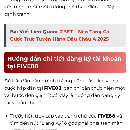
sức trong một môi trường thể thao điện tử đầy
cạnh tranh.
Bài Viết Liên Quan:
ZBET – Nền Tảng Cá
Cược Trực Tuyến Hàng Đầu Châu Á 2025
Hướng dẫn chi tiết đăng ký tài khoản
tại FIVE88
Để bắt đầu hành trình trải nghiệm các dịch vụ cá
cược hấp dẫn tại
FIVE88
, bạn chỉ cần thực hiện một
vài bước đơn giản. Dưới đây là hướng dẫn đăng ký
tài khoản chi tiết:
Trước hết, truy cập vào trang chủ của
FIVE88
và
tìm đến nút “Đăng Ký” ở góc phải phía trên màn