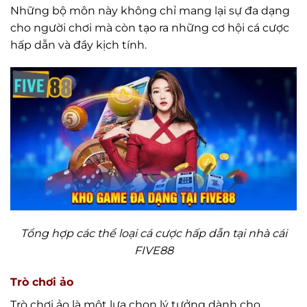
Những bộ môn này không chỉ mang lại sự đa dạng
cho người chơi mà còn tạo ra những cơ hội cá cược
hấp dẫn và đầy kịch tính.
Tổng hợp các thể loại cá cược hấp dẫn tại nhà cái
FIVE88
Trò chơi ảo
Trò chơi ảo là một lựa chọn lý tưởng dành cho