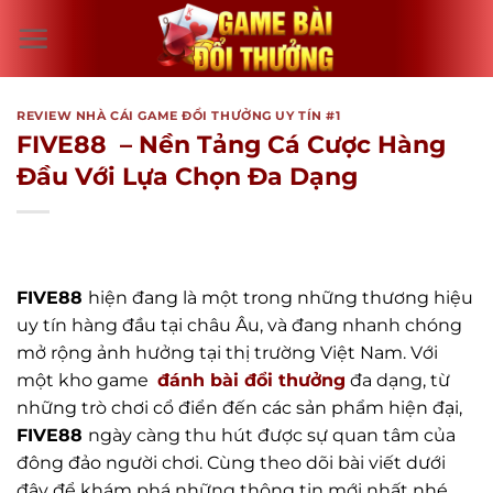
Bỏ
qua
nội
dung
REVIEW NHÀ CÁI GAME ĐỔI THƯỞNG UY TÍN #1
FIVE88 – Nền Tảng Cá Cược Hàng
Đầu Với Lựa Chọn Đa Dạng
FIVE88
hiện đang là một trong những thương hiệu
uy tín hàng đầu tại châu Âu, và đang nhanh chóng
mở rộng ảnh hưởng tại thị trường Việt Nam. Với
một kho game
đánh bài đổi thưởng
đa dạng, từ
những trò chơi cổ điển đến các sản phẩm hiện đại,
FIVE88
ngày càng thu hút được sự quan tâm của
đông đảo người chơi. Cùng theo dõi bài viết dưới
đây để khám phá những thông tin mới nhất nhé.