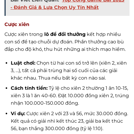
- Đánh Giá & Lựa Chọn Uy Tín Nhất
Cược xiên
Cược xiên trong
lô đề đổi thưởng
kết hợp nhiều
con số để tạo chuỗi dự đoán. Phần thưởng cao bù
đắp cho độ khó, thu hút những ai thích mạo hiểm.
Luật chơi:
Chọn từ hai con số trở lên (xiên 2, xiên
3, …), tất cả phải trùng hai số cuối của các giải
khác nhau. Thua nếu bất kỳ con nào sai.
Cách tính tiền:
Tỷ lệ cho xiên 2 thường 1 ăn 10-15,
xiên 3 là 1 ăn 40-60. Đặt 10.000 đồng xiên 2, trúng
nhận 100.000-150.000 đồng.
Ví dụ:
Cược xiên 2 với 23 và 56, mức 30.000 đồng.
Kết quả có giải nhì kết thúc 23, giải ba kết thúc
56, bạn thắng 300.000 đồng (tỷ lệ 1:10).