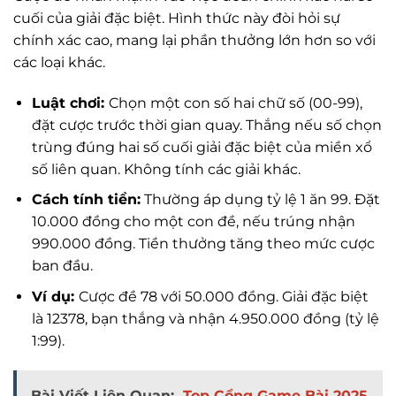
cuối của giải đặc biệt. Hình thức này đòi hỏi sự
chính xác cao, mang lại phần thưởng lớn hơn so với
các loại khác.
Luật chơi:
Chọn một con số hai chữ số (00-99),
đặt cược trước thời gian quay. Thắng nếu số chọn
trùng đúng hai số cuối giải đặc biệt của miền xổ
số liên quan. Không tính các giải khác.
Cách tính tiền:
Thường áp dụng tỷ lệ 1 ăn 99. Đặt
10.000 đồng cho một con đề, nếu trúng nhận
990.000 đồng. Tiền thưởng tăng theo mức cược
ban đầu.
Ví dụ:
Cược đề 78 với 50.000 đồng. Giải đặc biệt
là 12378, bạn thắng và nhận 4.950.000 đồng (tỷ lệ
1:99).
Bài Viết Liên Quan:
Top Cổng Game Bài 2025