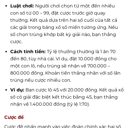
Luật chơi:
Người chơi chọn từ một đến nhiều
con số từ 00 – 99, đặt cược trước giờ quay
thưởng. Kết quả dựa trên hai số cuối của tất cả
các giải trong bảng xổ số miền tương ứng. Nếu
số chọn trùng khớp bất kỳ giải nào, bạn thắng
cược.
Cách tính tiền:
Tỷ lệ thưởng thường là 1 ăn 70
đến 80, tùy nhà cái. Ví dụ, đặt 10.000 đồng cho
một con lô, nếu trúng sẽ nhận về 700.000 –
800.000 đồng. Khoản tiền thắng nhân với số lần
trúng nếu cược nhiều con.
Ví dụ:
Bạn cược lô 45 với 20.000 đồng. Kết quả xổ
số có giải đặc biệt kết thúc bằng 45, bạn thắng
nhận về 1.400.000 đồng (tỷ lệ 1:70).
Cược đề
Cược đề nhấn mạnh vào việc đoán chính xác hai số