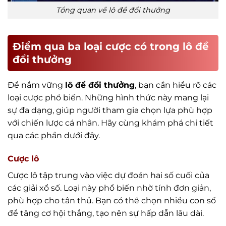
Tổng quan về lô đề đổi thưởng
Điểm qua ba loại cược có trong lô đề
đổi thưởng
Để nắm vững
lô đề đổi thưởng
, bạn cần hiểu rõ các
loại cược phổ biến. Những hình thức này mang lại
sự đa dạng, giúp người tham gia chọn lựa phù hợp
với chiến lược cá nhân. Hãy cùng khám phá chi tiết
qua các phần dưới đây.
Cược lô
Cược lô tập trung vào việc dự đoán hai số cuối của
các giải xổ số. Loại này phổ biến nhờ tính đơn giản,
phù hợp cho tân thủ. Bạn có thể chọn nhiều con số
để tăng cơ hội thắng, tạo nên sự hấp dẫn lâu dài.