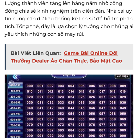
Lượng thành viên tăng lên hàng năm nhờ cộng
đồng chia sẻ kinh nghiệm trên diễn đàn. Nhà cái uy
tín cung cấp dữ liệu thống kê lịch sử để hỗ trợ phân
tích. Tổng thể, đây là lựa chọn lý tưởng cho những ai
yêu thích những con số may rủi.
Bài Viết Liên Quan:
Game Bài Online Đổi
Thưởng Dealer Ảo Chân Thực, Bảo Mật Cao