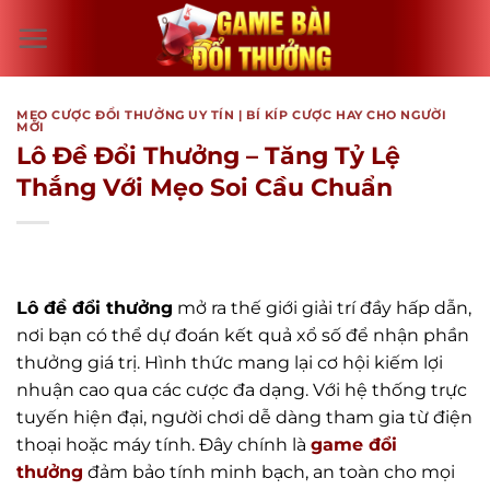
Bỏ
qua
nội
dung
MẸO CƯỢC ĐỔI THƯỞNG UY TÍN | BÍ KÍP CƯỢC HAY CHO NGƯỜI
MỚI
Lô Đề Đổi Thưởng – Tăng Tỷ Lệ
Thắng Với Mẹo Soi Cầu Chuẩn
Lô đề đổi thưởng
mở ra thế giới giải trí đầy hấp dẫn,
nơi bạn có thể dự đoán kết quả xổ số để nhận phần
thưởng giá trị. Hình thức mang lại cơ hội kiếm lợi
nhuận cao qua các cược đa dạng. Với hệ thống trực
tuyến hiện đại, người chơi dễ dàng tham gia từ điện
thoại hoặc máy tính. Đây chính là
game đổi
thưởng
đảm bảo tính minh bạch, an toàn cho mọi